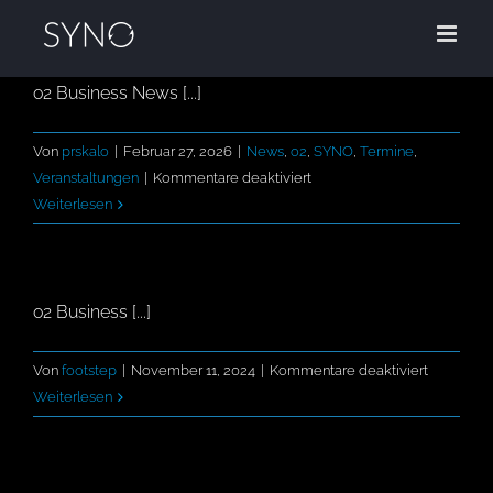
Zum
Inhalt
springen
o2 Business News [...]
Von
prskalo
|
Februar 27, 2026
|
News
,
o2
,
SYNO
,
Termine
,
für
Veranstaltungen
|
Kommentare deaktiviert
Eingeschränkter
Weiterlesen
Inhalt
o2 Business [...]
für
Von
footstep
|
November 11, 2024
|
Kommentare deaktiviert
Eingeschr
Weiterlesen
Inhalt