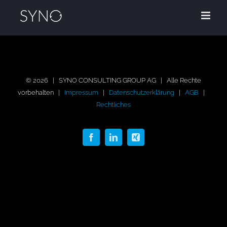
Zum
Inhalt
springen
©
2026 | SYNO CONSULTING GROUP AG | Alle Rechte
vorbehalten |
Impressum
|
Datenschutzerklärung
|
AGB
|
Rechtliches
Facebook
LinkedIn
Xing